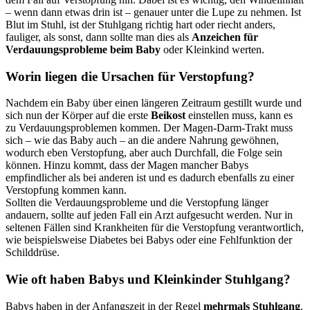
– wenn dann etwas drin ist – genauer unter die Lupe zu nehmen. Ist
Blut im Stuhl, ist der Stuhlgang richtig hart oder riecht anders,
fauliger, als sonst, dann sollte man dies als
Anzeichen für
Verdauungsprobleme beim Baby
oder Kleinkind werten.
Worin liegen die Ursachen für Verstopfung?
Nachdem ein Baby über einen längeren Zeitraum gestillt wurde und
sich nun der Körper auf die erste
Beikost
einstellen muss, kann es
zu Verdauungsproblemen kommen. Der Magen-Darm-Trakt muss
sich – wie das Baby auch – an die andere Nahrung gewöhnen,
wodurch eben Verstopfung, aber auch Durchfall, die Folge sein
können. Hinzu kommt, dass der Magen mancher Babys
empfindlicher als bei anderen ist und es dadurch ebenfalls zu einer
Verstopfung kommen kann.
Sollten die Verdauungsprobleme und die Verstopfung länger
andauern, sollte auf jeden Fall ein Arzt aufgesucht werden. Nur in
seltenen Fällen sind Krankheiten für die Verstopfung verantwortlich,
wie beispielsweise Diabetes bei Babys oder eine Fehlfunktion der
Schilddrüse.
Wie oft haben Babys und Kleinkinder Stuhlgang?
Babys haben in der Anfangszeit in der Regel
mehrmals Stuhlgang
.