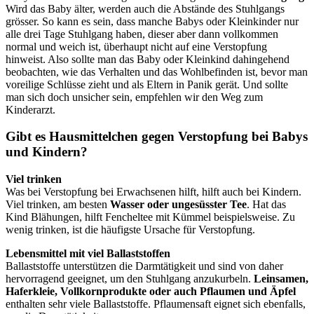
Wird das Baby älter, werden auch die Abstände des Stuhlgangs
grösser. So kann es sein, dass manche Babys oder Kleinkinder nur
alle drei Tage Stuhlgang haben, dieser aber dann vollkommen
normal und weich ist, überhaupt nicht auf eine Verstopfung
hinweist. Also sollte man das Baby oder Kleinkind dahingehend
beobachten, wie das Verhalten und das Wohlbefinden ist, bevor man
voreilige Schlüsse zieht und als Eltern in Panik gerät. Und sollte
man sich doch unsicher sein, empfehlen wir den Weg zum
Kinderarzt.
Gibt es Hausmittelchen gegen Verstopfung bei Babys
und Kindern?
Viel trinken
Was bei Verstopfung bei Erwachsenen hilft, hilft auch bei Kindern.
Viel trinken, am besten
Wasser oder ungesüsster Tee
. Hat das
Kind Blähungen, hilft Fencheltee mit Kümmel beispielsweise. Zu
wenig trinken, ist die häufigste Ursache für Verstopfung.
Lebensmittel mit viel Ballaststoffen
Ballaststoffe unterstützen die Darmtätigkeit und sind von daher
hervorragend geeignet, um den Stuhlgang anzukurbeln.
Leinsamen,
Haferkleie, Vollkornprodukte oder auch Pflaumen und Äpfel
enthalten sehr viele Ballaststoffe. Pflaumensaft eignet sich ebenfalls,