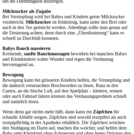
um die Darmtätigkeit anzuregen.
Milchzucker als Zugabe
Bei Verstopfung wird bei Babys und Kindern gerne Milchzucker
verabreicht.
Milchzucker
ist feinkörnig, kann unter den Brei oder
auch in den Tee gemischt werden. Allerdings sollte man genau auf
die Dosierung achten, denn durch eine „Überdosierung“ kann es
schnell zu Durchfall kommen.
Babys Bauch massieren
Kreisende,
sanfte Bauchmassagen
bewirken bei manchen Babys
und Kleinkindern wahre Wunder und regen die Verdauung
hervorragend an.
Bewegung
Bewegung kann bei grösseren Kindern helfen, die Verstopfung und
die dadurch verursachten Beschwerden zu lösen. Raus in den
Garten, an die frische Luft, auf den Spielplatz – klettern, rennen
oder auch Fahrrad fahren können das Verdauungsproblem schnell
und natürlich lösen.
Wenn denn gar nichts mehr hilft, dann kann ein
Zäpfchen
für
schnelle Abhilfe sorgen. Zäpfchen sind sowohl rezeptfrei als auch
rezeptpflichtig in der Apotheke erhältlich. Die Zäpfchen weichen
den Stuhlgang im Darm auf, machen ihn weicher, und helfen dem
Baby oder Kleinkind ohne Schmerzen und ohne festes Drücken den