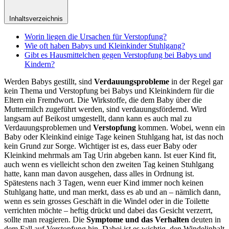
Inhaltsverzeichnis
Worin liegen die Ursachen für Verstopfung?
Wie oft haben Babys und Kleinkinder Stuhlgang?
Gibt es Hausmittelchen gegen Verstopfung bei Babys und
Kindern?
Werden Babys gestillt, sind
Verdauungsprobleme
in der Regel gar
kein Thema und Verstopfung bei Babys und Kleinkindern für die
Eltern ein Fremdwort. Die Wirkstoffe, die dem Baby über die
Muttermilch zugeführt werden, sind verdauungsfördernd. Wird
langsam auf Beikost umgestellt, dann kann es auch mal zu
Verdauungsproblemen und
Verstopfung
kommen. Wobei, wenn ein
Baby oder Kleinkind einige Tage keinen Stuhlgang hat, ist das noch
kein Grund zur Sorge. Wichtiger ist es, dass euer Baby oder
Kleinkind mehrmals am Tag Urin abgeben kann. Ist euer Kind fit,
auch wenn es vielleicht schon den zweiten Tag keinen Stuhlgang
hatte, kann man davon ausgehen, dass alles in Ordnung ist.
Spätestens nach 3 Tagen, wenn euer Kind immer noch keinen
Stuhlgang hatte, und man merkt, dass es ab und an – nämlich dann,
wenn es sein grosses Geschäft in die Windel oder in die Toilette
verrichten möchte – heftig drückt und dabei das Gesicht verzerrt,
sollte man reagieren. Die
Symptome und das Verhalten
deuten in
dem Fall auf Verstopfung hin. Dabei ist es wichtig, den Windelinhalt