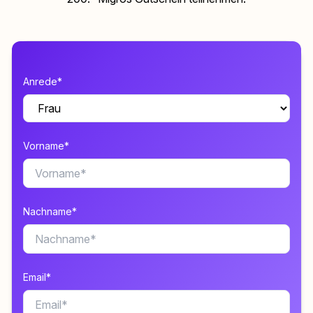
Anrede*
Vorname*
Nachname*
Email*