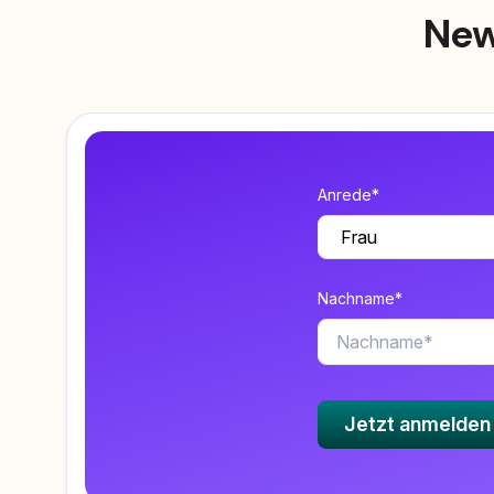
New
Anrede*
Nachname*
Jetzt anmelden