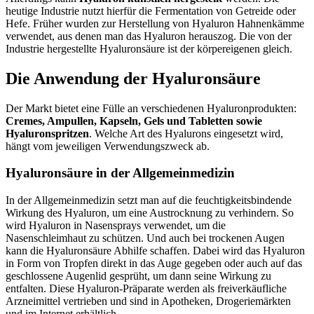
heutige Industrie nutzt hierfür die Fermentation von Getreide oder
Hefe. Früher wurden zur Herstellung von Hyaluron Hahnenkämme
verwendet, aus denen man das Hyaluron herauszog. Die von der
Industrie hergestellte Hyaluronsäure ist der körpereigenen gleich.
Die Anwendung der Hyaluronsäure
Der Markt bietet eine Fülle an verschiedenen Hyaluronprodukten:
Cremes, Ampullen, Kapseln, Gels und Tabletten sowie
Hyaluronspritzen
. Welche Art des Hyalurons eingesetzt wird,
hängt vom jeweiligen Verwendungszweck ab.
Hyaluronsäure in der Allgemeinmedizin
In der Allgemeinmedizin setzt man auf die feuchtigkeitsbindende
Wirkung des Hyaluron, um eine Austrocknung zu verhindern. So
wird Hyaluron in Nasensprays verwendet, um die
Nasenschleimhaut zu schützen. Und auch bei trockenen Augen
kann die Hyaluronsäure Abhilfe schaffen. Dabei wird das Hyaluron
in Form von Tropfen direkt in das Auge gegeben oder auch auf das
geschlossene Augenlid gesprüht, um dann seine Wirkung zu
entfalten. Diese Hyaluron-Präparate werden als freiverkäufliche
Arzneimittel vertrieben und sind in Apotheken, Drogeriemärkten
und im Internet erhältlich.