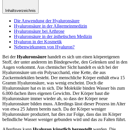
Inhaltsverzeichnis
Die Anwendung der Hyaluronsäure
Hyaluronsäure in der Allgemeinmedizin
Hyaluronsäure bei Arthrose
Hyaluronsäure in der ästhetischen Medizin
Hyaluron in der Kosmetik
Nebenwirkungen von Hyaluron?
Bei der
Hyaluronsäure
handelt es sich um einen körpereigenen
Stoff, der unter anderem im Bindegewebe, den Gelenken und in den
Augen vorkommt. Aus chemischer Sicht handelt es sich bei der
Hyaluronsäure um ein Polysaccharid, eine Kette, die aus
Zuckermolekülen besteht. Der menschliche Körper enthält etwa 15
Gramm Hyaluronsäure, was wenig erscheint. Doch die
Hyaluronsäure hat es in sich. Die Moleküle binden Wasser bis zum
6.000-fachen ihres eigenen Gewichts. Der Körper baut die
Hyaluronsäure immer wieder ab, so dass der Körper neue
Hyaluronsäure bilden muss. Allerdings lässt dieser Prozess im Alter
von etwa 25 Jahren bereits nach. Da der Körper weniger
Hyaluronsäure produziert, hat dies zur Folge, dass das im Körper
befindliche Wasser weniger gebunden wird und das zu Falten führt.
Allerdings kann
Hyaluron künstlich hergestellt
werden. Die