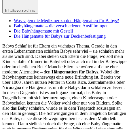
Inhaltsverzeichnis
Was sagen die Mediziner zu den Hängematten für Babys?
Babyhängematte – die verschiedenen Ausführungen
Die Babyhängematte mit Gestell
Die Hängematte für Babys zur Deckenbefestigung
Babys Schlaf ist für Eltern ein wichtiges Thema. Gerade in den
ersten Lebensmonaten schlafen Babys sehr viel – sie schlafen mehr
als sie wach sind. Dabei stellen sich Eltern die Frage, wo soll mein
Kind schlafen? Immer im Babybett oder auch mal in der Babywippe
oder im elterlichen Bett? Manche Eltern schwören auf eine eher
moderne Alternative – den
Hängematten für Babys
. Wobei die
Babyhängematte keineswegs eine neue Erfindung ist. Bereits vor
über 1000 Jahren nutzen Mütter in Costa Rica, Zentralamerika oder
Nicaragua die Hängematte, um ihre Babys darin schlafen zu lassen.
In diesen Gegenden ist es auch ganz normal, das Baby in
Tragetüchern mit sich herumzutragen, einen Kinderwagen oder
Babyschalen kennen die Völker wohl eher nur von Bildern. Sollte
also das Baby schlafen, wurde es in dem Tragetuch sozusagen an
den Baum gehängt. Die Schwingungen in dem Tragetuch beruhigen
das Baby, da sie diese Bewegungen bereits aus dem Mutterleib
kennen. Dann stellt sich doch die Frage, ob eine Babyhängematte
auch in unseren Breitengraden für den Mittagsschlaf eine sinnvolle