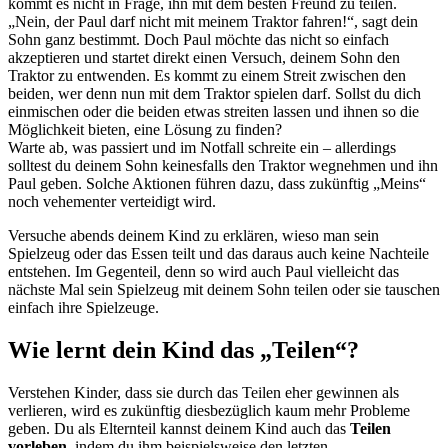
kommt es nicht in Frage, ihn mit dem besten Freund zu teilen.
„Nein, der Paul darf nicht mit meinem Traktor fahren!“, sagt dein
Sohn ganz bestimmt. Doch Paul möchte das nicht so einfach
akzeptieren und startet direkt einen Versuch, deinem Sohn den
Traktor zu entwenden. Es kommt zu einem Streit zwischen den
beiden, wer denn nun mit dem Traktor spielen darf. Sollst du dich
einmischen oder die beiden etwas streiten lassen und ihnen so die
Möglichkeit bieten, eine Lösung zu finden?
Warte ab, was passiert und im Notfall schreite ein – allerdings
solltest du deinem Sohn keinesfalls den Traktor wegnehmen und ihn
Paul geben. Solche Aktionen führen dazu, dass zukünftig „Meins“
noch vehementer verteidigt wird.
Versuche abends deinem Kind zu erklären, wieso man sein
Spielzeug oder das Essen teilt und das daraus auch keine Nachteile
entstehen. Im Gegenteil, denn so wird auch Paul vielleicht das
nächste Mal sein Spielzeug mit deinem Sohn teilen oder sie tauschen
einfach ihre Spielzeuge.
Wie lernt dein Kind das „Teilen“?
Verstehen Kinder, dass sie durch das Teilen eher gewinnen als
verlieren, wird es zukünftig diesbezüglich kaum mehr Probleme
geben. Du als Elternteil kannst deinem Kind auch das
Teilen
vorleben
, indem du ihm beispielsweise den letzten