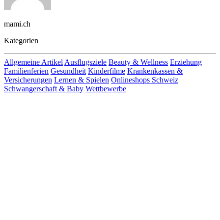
mami.ch
Kategorien
Allgemeine Artikel
Ausflugsziele
Beauty & Wellness
Erziehung
Familienferien
Gesundheit
Kinderfilme
Krankenkassen &
Versicherungen
Lernen & Spielen
Onlineshops Schweiz
Schwangerschaft & Baby
Wettbewerbe